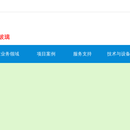
》
写质量安全新篇章
业务领域
项目案例
服务支持
技术与设
BIPV+光伏玻璃
BIPV项目
防伪查询
技术研发
光伏发电系统
光伏发电项目
招商加盟
优势产品
牌成立
幕墙
光伏储能项目
服务承诺
发明专利
门窗
幕墙项目
服务范围
生产基地
智能家居
门窗项目
在线保修/报修
工厂设备
服务中心
材料配件
资料下载