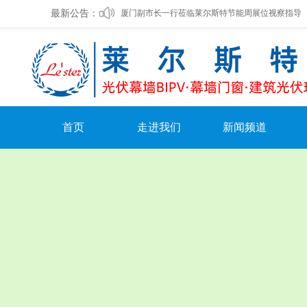
最新公告：
厦门副市长一行莅临莱尔斯特节能周展位视察指导
莱尔斯特入选《厦门市2023年绿色技术和产品目录
莱尔斯特中标湖北鄂州机场光伏幕墙项目
莱尔斯特被选入驻山西未来能源馆
坚守匠心，筑就精品——莱尔斯特秉承鲁班精神续
首页
走进我们
新闻频道
重磅：让建筑“发电”，莱尔斯特开启BIPV新时代
公司概况
公司动态
光伏幕墙在建筑工程中的应用
领导致辞
公司公告
莱尔斯特新能源光伏发电系统集成研究生工作站揭
组织架构
媒体报道
企业文化
行业新闻
发展历程
领导关怀
荣誉资质
文化活动
社会责任