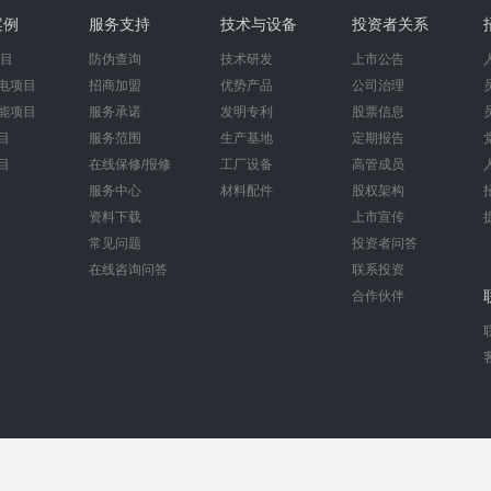
案例
服务支持
技术与设备
投资者关系
项目
防伪查询
技术研发
上市公告
电项目
招商加盟
优势产品
公司治理
能项目
服务承诺
发明专利
股票信息
目
服务范围
生产基地
定期报告
目
在线保修/报修
工厂设备
高管成员
服务中心
材料配件
股权架构
资料下载
上市宣传
常见问题
投资者问答
在线咨询问答
联系投资
合作伙伴
号：闽ICP备12015471号