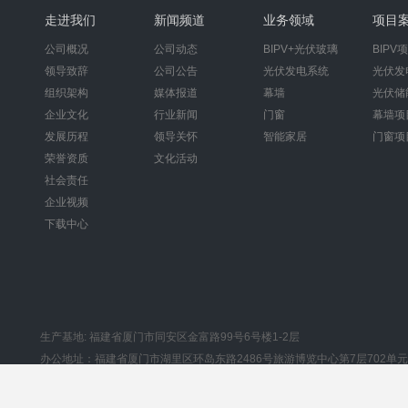
走进我们
新闻频道
业务领域
项目
公司概况
公司动态
BIPV+光伏玻璃
BIPV
领导致辞
公司公告
光伏发电系统
光伏发
组织架构
媒体报道
幕墙
光伏储
企业文化
行业新闻
门窗
幕墙项
发展历程
领导关怀
智能家居
门窗项
荣誉资质
文化活动
社会责任
企业视频
下载中心
生产基地: 福建省厦门市同安区金富路99号6号楼1-2层
办公地址：福建省厦门市湖里区环岛东路2486号旅游博览中心第7层702单元
Copyright © 2018 莱尔斯特（厦门）股份公司 ALL Rights Reserved.
备案序