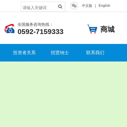
中文版
|
English
全国服务咨询热线：
商城
0592-7159333
备
投资者关系
招贤纳士
联系我们
上市公告
人才理念
联系我们
公司治理
员工大会
客户留言
股票信息
员工风采
定期报告
党团工作
高管成员
人才培养
股权架构
招聘信息
上市宣传
提交简历