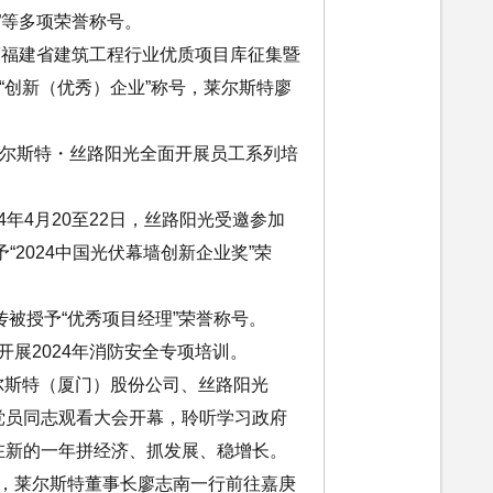
”等多项荣誉称号。
3年度福建省建筑工程行业优质项目库征集暨
“创新（优秀）企业”称号，莱尔斯特廖
，莱尔斯特・丝路阳光全面开展员工系列培
4年4月20至22日，丝路阳光受邀参加
“2024中国光伏幕墙创新企业奖”荣
传被授予“优秀项目经理”荣誉称号。
光开展2024年消防安全专项培训。
莱尔斯特（厦门）股份公司、丝路阳光
党员同志观看大会开幕，聆听学习政府
在新的一年拼经济、抓发展、稳增长。
8日，莱尔斯特董事长廖志南一行前往嘉庚