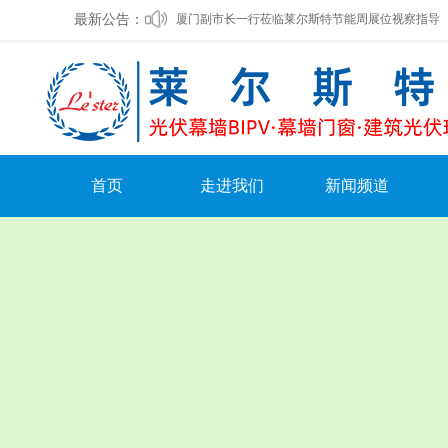
最新公告：
厦门副市长一行莅临莱尔斯特节能周展位视察指导
莱尔斯特入选《厦门市2023年绿色技术和产品目录
莱尔斯特中标湖北鄂州机场光伏幕墙项目
莱尔斯特被选入驻山西未来能源馆
坚守匠心，筑就精品——莱尔斯特秉承鲁班精神续
首页
走进我们
新闻频道
重磅：让建筑“发电”，莱尔斯特开启BIPV新时代
公司概况
公司动态
光伏幕墙在建筑工程中的应用
领导致辞
公司公告
莱尔斯特新能源光伏发电系统集成研究生工作站揭
组织架构
媒体报道
企业文化
行业新闻
发展历程
领导关怀
荣誉资质
文化活动
社会责任