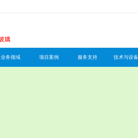
》
写质量安全新篇章
业务领域
项目案例
服务支持
技术与设
BIPV+光伏玻璃
BIPV项目
防伪查询
技术研发
光伏发电系统
光伏发电项目
招商加盟
优势产品
牌成立
幕墙
光伏储能项目
服务承诺
发明专利
门窗
幕墙项目
服务范围
生产基地
智能家居
门窗项目
在线保修/报修
工厂设备
服务中心
材料配件
资料下载