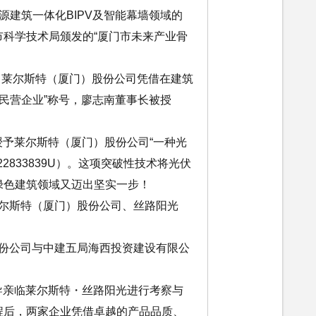
源建筑一体化BIPV及智能幕墙领域的
科学技术局颁发的“厦门市未来产业骨
上，莱尔斯特（厦门）股份公司凭借在建筑
秀民营企业”称号，廖志南董事长被授
式授予莱尔斯特（厦门）股份公司“一种光
2833839U）。这项突破性技术将光伏
绿色建筑领域又迈出坚实一步！
在莱尔斯特（厦门）股份公司、丝路阳光
）股份公司与中建五局海西投资建设有限公
领导亲临莱尔斯特・丝路阳光进行考察与
程后，两家企业凭借卓越的产品品质、