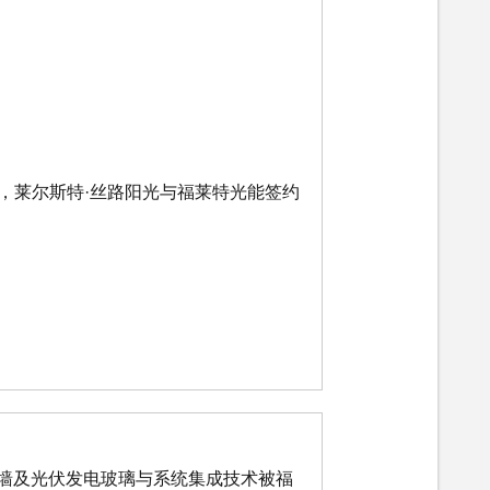
6日，莱尔斯特·丝路阳光与福莱特光能签约
幕墙及光伏发电玻璃与系统集成技术被福