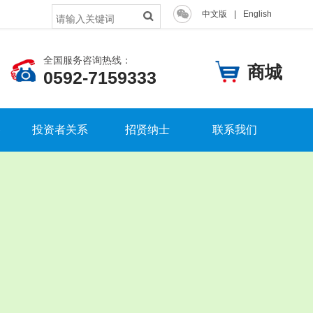
中文版
|
English
全国服务咨询热线：
商城
0592-7159333
备
投资者关系
招贤纳士
联系我们
上市公告
人才理念
联系我们
公司治理
员工大会
客户留言
股票信息
员工风采
定期报告
党团工作
高管成员
人才培养
股权架构
招聘信息
上市宣传
提交简历