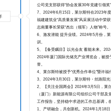
公司党支部获得“协会发展30年党建引领奖
7、2024年6月15日，莱尔斯特在202
年
福建建筑业“高质量发展”风采展活动中荣获
志南董事长荣获“杰出（领军）人物”称号。
6、激发潜能 提升业绩。2024年5月份
训。
5、【备受瞩目】以光会友 蓄能未来。202
2024年厦门国际光储充产业博览会，被授予
誉。
4、莱尔斯特被授予“优秀合作单位”暨许福
3、2024年3月30日，莱尔斯特・丝路阳
2、【关注全国两会】2024年3月5日，
（厦门）新能源有限公司组织公司干部及
工作报告，坚持稳中求进的工作总基调，
1、产研融合，共创新机。2024年1月1