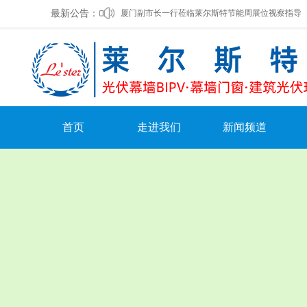
最新公告：
厦门副市长一行莅临莱尔斯特节能周展位视察指导
莱尔斯特入选《厦门市2023年绿色技术和产品目录
莱尔斯特中标湖北鄂州机场光伏幕墙项目
莱尔斯特被选入驻山西未来能源馆
坚守匠心，筑就精品——莱尔斯特秉承鲁班精神续
首页
走进我们
新闻频道
重磅：让建筑“发电”，莱尔斯特开启BIPV新时代
公司概况
公司动态
光伏幕墙在建筑工程中的应用
领导致辞
公司公告
莱尔斯特新能源光伏发电系统集成研究生工作站揭
组织架构
媒体报道
企业文化
行业新闻
发展历程
领导关怀
荣誉资质
文化活动
社会责任