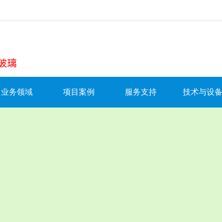
》
写质量安全新篇章
业务领域
项目案例
服务支持
技术与设
BIPV+光伏玻璃
BIPV项目
防伪查询
技术研发
光伏发电系统
光伏发电项目
招商加盟
优势产品
牌成立
幕墙
光伏储能项目
服务承诺
发明专利
门窗
幕墙项目
服务范围
生产基地
智能家居
门窗项目
在线保修/报修
工厂设备
服务中心
材料配件
资料下载