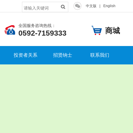
中文版
|
English
全国服务咨询热线：
商城
0592-7159333
备
投资者关系
招贤纳士
联系我们
上市公告
人才理念
联系我们
公司治理
员工大会
客户留言
股票信息
员工风采
定期报告
党团工作
高管成员
人才培养
股权架构
招聘信息
上市宣传
提交简历